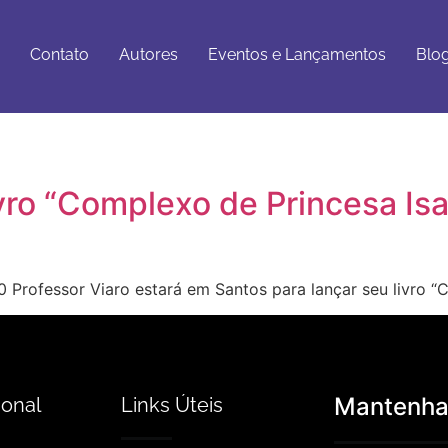
Eventos e
Blog e
tato
Autores
Lançamentos
Artigos
Contato
Autores
Eventos e Lançamentos
Blog
ivro “Complexo de Princesa Is
00 Professor Viaro estará em Santos para lançar seu livro 
Mantenha-
ional
Links Úteis