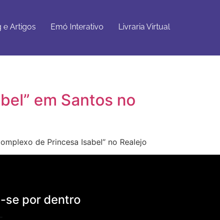
Emó
Livraria
Get Started
Interativo
Virtual
 e Artigos
Emó Interativo
Livraria Virtual
abel” em Santos no
“Complexo de Princesa Isabel” no Realejo
se por dentro