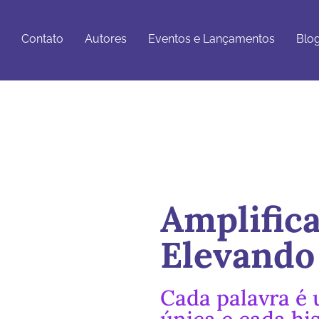
Eventos e
Blog e
tato
Autores
Lançamentos
Artigos
Contato
Autores
Eventos e Lançamentos
Blog
Amplific
Elevando
Cada palavra é
única e cada hi