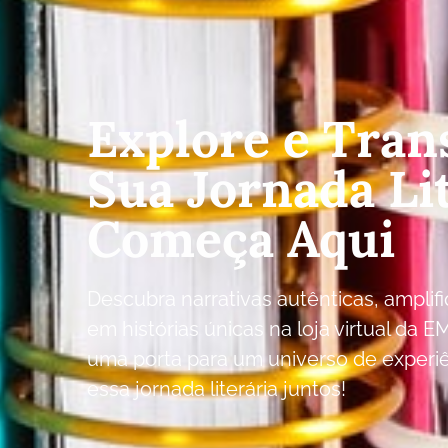
Explore e Tran
Sua Jornada Li
Começa Aqui
Descubra narrativas autênticas, ampli
em histórias únicas na loja virtual da E
uma porta para um universo de experi
essa jornada literária juntos!