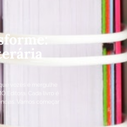
sforme:
terária
fique vozes e mergulhe
MÓ Editora. Cada livro é
ências. Vamos começar