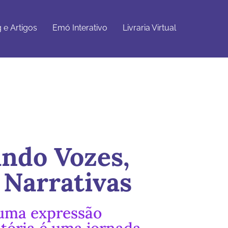
Emó
Livraria
Get Started
Interativo
Virtual
 e Artigos
Emó Interativo
Livraria Virtual
ando Vozes,
 Narrativas
 uma expressão
stória é uma jornada