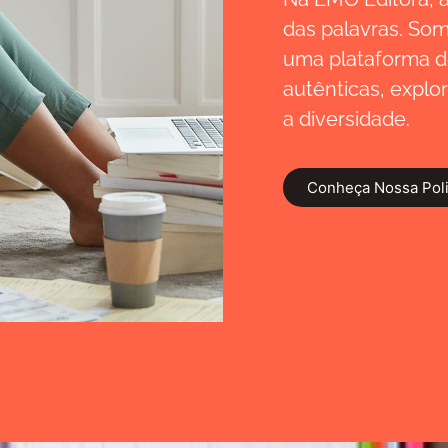
das palavras. So
uma plataforma de
autênticas, explo
a diversidade.
Conheça Nossa Polit