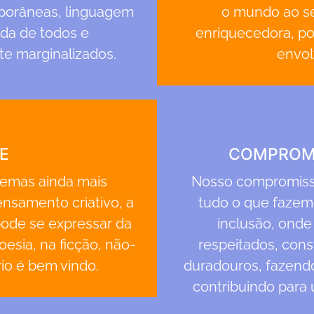
mporâneas, linguagem
o mundo ao se
ida de todos e
enriquecedora, por
e marginalizados.
envol
E
COMPROMI
temas ainda mais
Nosso compromiss
ensamento criativo, a
tudo o que fazemo
 pode se expressar da
inclusão, onde
oesia, na ficção, não-
respeitados, cons
rio é bem vindo.
duradouros, fazendo
contribuindo para 