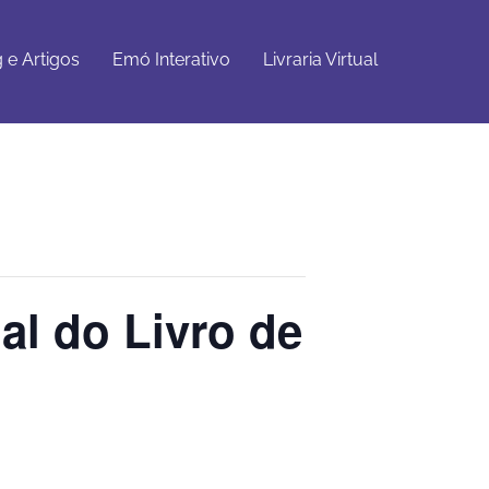
Emó
Livraria
Get Started
Interativo
Virtual
 e Artigos
Emó Interativo
Livraria Virtual
nal do Livro de