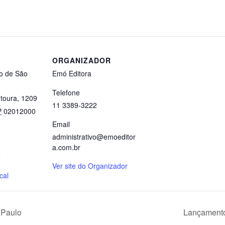
ORGANIZADOR
ro de São
Emó Editora
Telefone
toura, 1209
11 3389-3222
P
02012000
Email
administrativo@emoeditor
a.com.br
2
Ver site do Organizador
cal
 Paulo
Lançamento