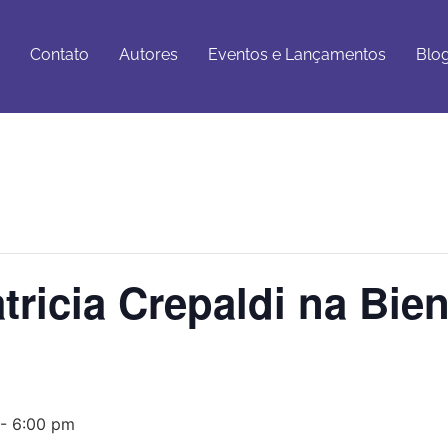
Eventos e
Blog e
tato
Autores
Lançamentos
Artigos
Contato
Autores
Eventos e Lançamentos
Blog
tricia Crepaldi na Bie
-
6:00 pm