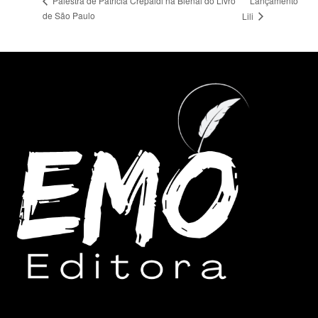
Lançamento
Palestra de Patricia Crepaldi na Bienal do Livro
de São Paulo
Lili