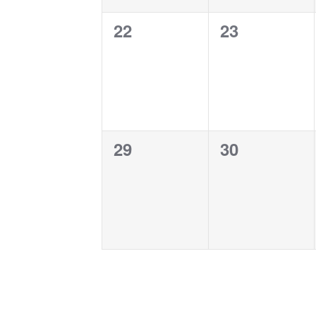
0
0
22
23
evento,
evento,
0
0
29
30
evento,
evento,