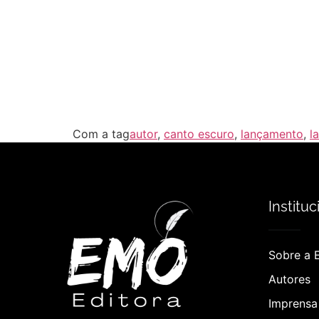
Com a tag
autor
,
canto escuro
,
lançamento
,
l
Instituc
Sobre a 
Autores
Imprensa 