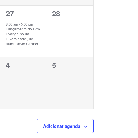
1
0
27
28
evento,
evento,
8:00 am
-
5:00 pm
Lançamento do livro
Evangelho da
Diversidade , do
autor David Santos
0
0
4
5
evento,
evento,
Adicionar agenda