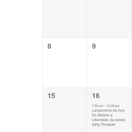
Eventos
Eventos
evento,
evento,
0
0
8
9
evento,
evento,
0
1
15
16
evento,
evento,
7:00 pm
-
10:00 pm
Lançamento do livro
Do Abismo a
Liberdade, da autora
Nélly Trindade