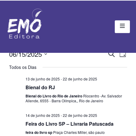
Pesqu
Na
06/15/2025
Procurar ev
Dia
Selecione
do
e
a
Todos os Dias
data.
vis
naveg
13 de junho de 2025
-
22 de junho de 2025
Eve
de
Bienal do RJ
Bienal do Livro do Rio de Janeiro
Riocentro -Av. Salvador
visuai
Allende, 6555 - Barra Olímpica,, Rio de Janeiro
de
14 de junho de 2025
-
22 de junho de 2025
Event
Feira do Livro SP – Livraria Patuscada
feira do livro sp
Praça Charles Miller, são paulo