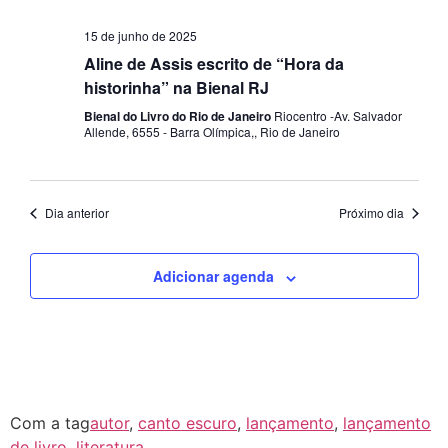
15 de junho de 2025
Aline de Assis escrito de “Hora da
historinha” na Bienal RJ
Bienal do Livro do Rio de Janeiro
Riocentro -Av. Salvador
Allende, 6555 - Barra Olímpica,, Rio de Janeiro
Dia anterior
Próximo dia
Adicionar agenda
Com a tag
autor
,
canto escuro
,
lançamento
,
lançamento
de livro
,
literatura