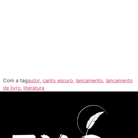
de
Event
Com a tag
autor
,
canto escuro
,
lançamento
,
lançamento
de livro
,
literatura