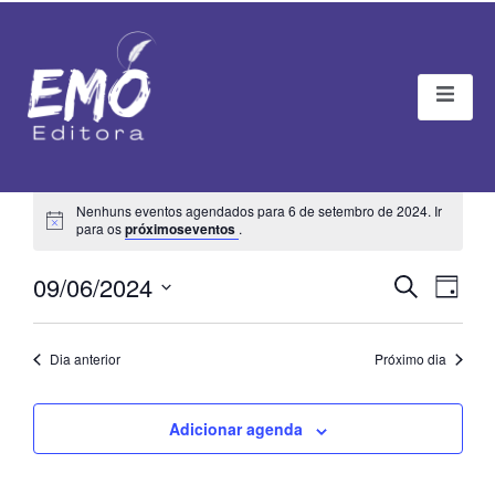
Nenhuns eventos agendados para 6 de setembro de 2024. Ir
Notice
para os
próximoseventos
.
Pesqu
Na
09/06/2024
Procurar ev
Dia
Selecione
do
e
a
data.
vis
Dia anterior
Próximo dia
naveg
Eve
de
Adicionar agenda
visuai