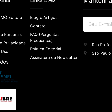
Mantenha-
ional
Links Úteis
EMÓ Editora
Blog e Artigos
Contato
e Parcerias
FAQ (Perguntas
Frequentes)
de Privacidade
Rua Profes
Política Editorial
 Uso
São Paulo
Assinatura de Newsletter
ados