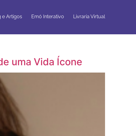
Emó
Livraria
Get Started
Interativo
Virtual
 e Artigos
Emó Interativo
Livraria Virtual
 de uma Vida Ícone