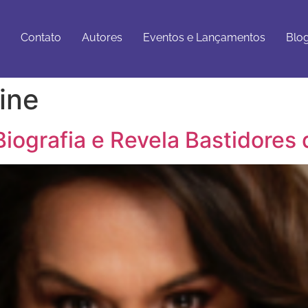
Eventos e
Blog e
tato
Autores
Lançamentos
Artigos
Contato
Autores
Eventos e Lançamentos
Blog
ine
iografia e Revela Bastidores