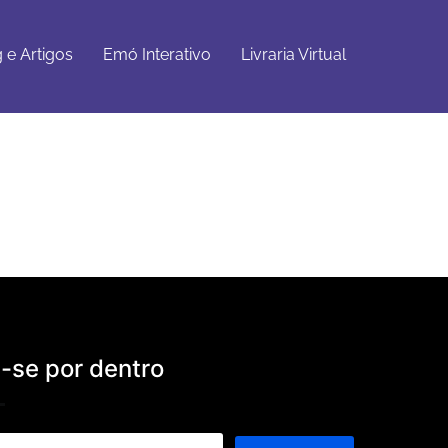
Emó
Livraria
Get Started
Interativo
Virtual
 e Artigos
Emó Interativo
Livraria Virtual
se por dentro