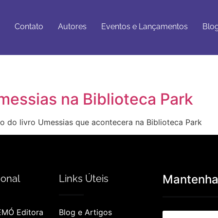
Eventos e
Blog e
tato
Autores
Lançamentos
Artigos
Contato
Autores
Eventos e Lançamentos
Blog
messias na Biblioteca Park
to do livro Umessias que acontecera na Biblioteca Park
Mantenha-
ional
Links Úteis
EMÓ Editora
Blog e Artigos