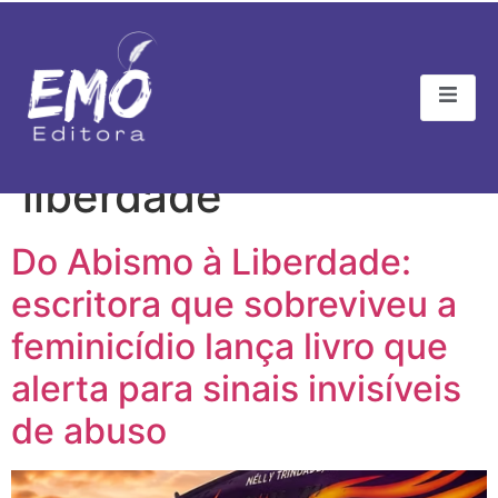
Tag:
o abismo a
liberdade
Do Abismo à Liberdade:
escritora que sobreviveu a
feminicídio lança livro que
alerta para sinais invisíveis
de abuso