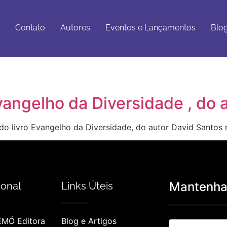
Eventos e
Blog e
tato
Autores
Lançamentos
Artigos
Contato
Autores
Eventos e Lançamentos
Blog
angelho da Diversidade , do 
do livro Evangelho da Diversidade, do autor David Santos
Mantenha-
ional
Links Úteis
EMÓ Editora
Blog e Artigos