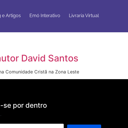
Emó
Livraria
Get Started
Interativo
Virtual
 e Artigos
Emó Interativo
Livraria Virtual
autor David Santos
 na Comunidade Cristã na Zona Leste
se por dentro