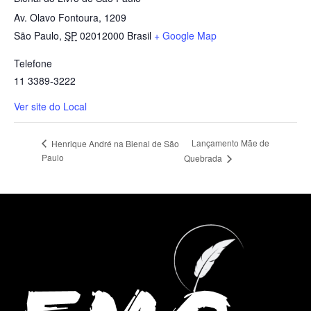
Av. Olavo Fontoura, 1209
São Paulo
,
SP
02012000
Brasil
+ Google Map
Telefone
11 3389-3222
Ver site do Local
Lançamento Mãe de
Henrique André na Bienal de São
Paulo
Quebrada