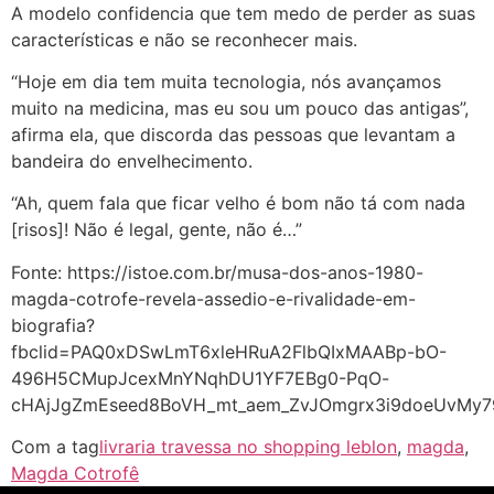
A modelo confidencia que tem medo de perder as suas
características e não se reconhecer mais.
“Hoje em dia tem muita tecnologia, nós avançamos
muito na medicina, mas eu sou um pouco das antigas”,
afirma ela, que discorda das pessoas que levantam a
bandeira do envelhecimento.
“Ah, quem fala que ficar velho é bom não tá com nada
[risos]! Não é legal, gente, não é…”
Fonte: https://istoe.com.br/musa-dos-anos-1980-
magda-cotrofe-revela-assedio-e-rivalidade-em-
biografia?
fbclid=PAQ0xDSwLmT6xleHRuA2FlbQIxMAABp-bO-
496H5CMupJcexMnYNqhDU1YF7EBg0-PqO-
cHAjJgZmEseed8BoVH_mt_aem_ZvJOmgrx3i9doeUvMy7
Com a tag
livraria travessa no shopping leblon
,
magda
,
Magda Cotrofê