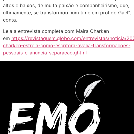
altos e baixos, de muita paixão e companheirismo, que,
ultimamente, se transformou num time em prol do Gael”,
conta.
Leia a entrevista completa com Maíra Charken
em
https://revistaquem.globo.com/entrevistas/noticia/20
charken-estreia-como-escritora-avalia-transformacoes-
pessoais-e-anuncia-separacao.ghtml