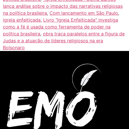
lança análise sobre o impacto das narrativas religiosas
na política brasileira
,
Com lançamento em São Paulo
,
igreja enfeitiçada
,
Livro "Igreja Enfeitiçada" investiga
como a fé é usada como ferramenta de poder na
política brasileira
,
obra traça paralelos entre a figura de
Judas e a atuação de líderes religiosos na era
Bolsonaro