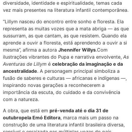
diversidade, identidade e espiritualidade, temas cada
vez mais presentes na literatura infantil contemporânea.
“Lillym nasceu do encontro entre sonho e floresta. Ela
representa as muitas vozes que a mata abriga — as que
sussurram, as que cantam, as que resistem. Quando ela
aprende a ouvir a floresta, está aprendendo a ouvir a si
mesma”, afirma a autora
Jhennifer Willys
.Com
ilustrações vibrantes do Pupa e narrativa envolvente,
As
Aventuras de Lillym
é
celebração da imaginação e da
ancestralidade
. A personagem principal simboliza a
fusão de saberes e culturas — africanas e indígenas —,
inspirando novas gerações a reconhecerem a
importância da escuta, do cuidado e da convivência
com a natureza.
A obra, que está em
pré-venda até o dia 31 de
outubropela Emó Editora
, marca mais um passo na
construção de uma literatura infantil brasileira diversa,
sensível e enraizada nas múltiplas vozes do país.