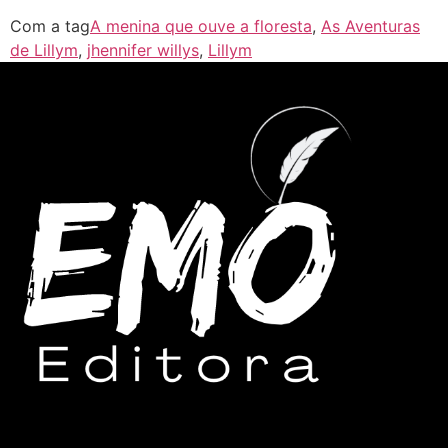
Com a tag
A menina que ouve a floresta
,
As Aventuras
de Lillym
,
jhennifer willys
,
Lillym