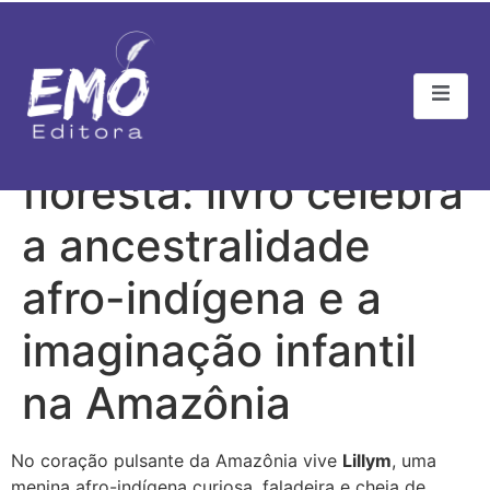
A menina que ouve a
floresta: livro celebra
a ancestralidade
afro-indígena e a
imaginação infantil
na Amazônia
No coração pulsante da Amazônia vive
Lillym
, uma
menina afro-indígena curiosa, faladeira e cheia de