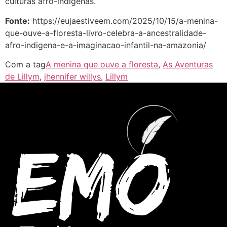
culturas afro-indígenas.
Fonte:
https://eujaestiveem.com/2025/10/15/a-menina-
que-ouve-a-floresta-livro-celebra-a-ancestralidade-
afro-indigena-e-a-imaginacao-infantil-na-amazonia/
Com a tag
A menina que ouve a floresta
,
As Aventuras
de Lillym
,
jhennifer willys
,
Lillym