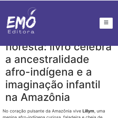
A menina que ouve a
floresta: livro celebra
a ancestralidade
afro-indígena e a
imaginação infantil
na Amazônia
No coração pulsante da Amazônia vive
Lillym
, uma
menina afro-indígena curiosa, faladeira e cheia de